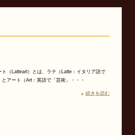
（Latteart）とは、ラテ（Latte：イタリア語で
）とアート（Art：英語で「芸術」・・・
続きを読む