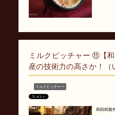
ミルクピッチャー ⑪【和
産の技術力の高さか！（
ミルクピッチャー
和田助製