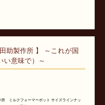
田助製作所 】 ～これが国
いい意味で）～
作所 ミルクフォーマーポット サイズラインナッ