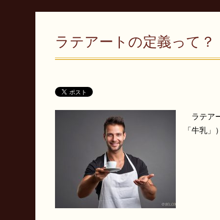
ラテアートの定義って？
ラテアート
「牛乳」