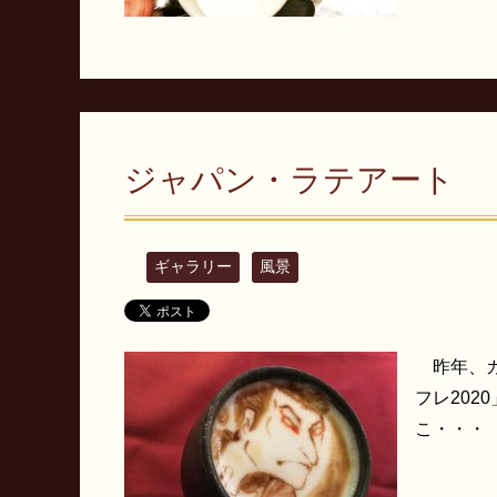
ジャパン・ラテアート
ギャラリー
風景
昨年、カ
フレ20
こ・・・