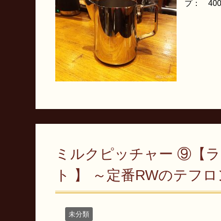
プ： 40
ミルクピッチャー ⑨【
ト 】 ～定番RWのテフ
未分類