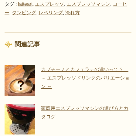
タグ :
latteart
,
エスプレッソ
,
エスプレッソマシン
,
コーヒ
ー
,
タンピング
,
レベリング
,
淹れ方
関連記事
カプチーノとカフェラテの違いって？
～ エスプレッソドリンクのバリエーショ
ン ～
家庭用エスプレッソマシンの選び方とカ
タログ