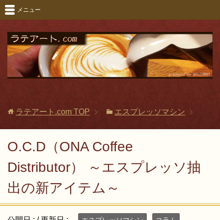
メニュー
ラテアート.com
TOP
エスプレッソマシン
O.C.D（ONA Coffee
Distributor） ～エスプレッソ抽
出の新アイテム～
公開日 :
/ 更新日 :
エスプレッソマシン
コラム