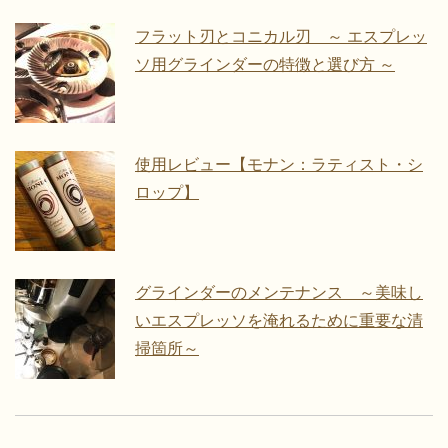
フラット刃とコニカル刃 ～ エスプレッ
ソ用グラインダーの特徴と選び方 ～
使用レビュー【モナン：ラティスト・シ
ロップ】
グラインダーのメンテナンス ～美味し
いエスプレッソを淹れるために重要な清
掃箇所～