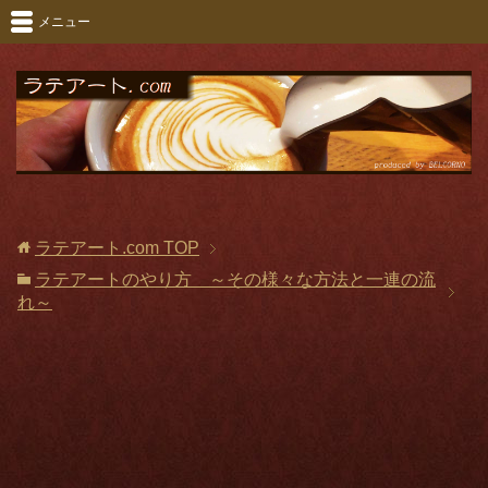
メニュー
ラテアート.com
TOP
ラテアートのやり方 ～その様々な方法と一連の流
れ～