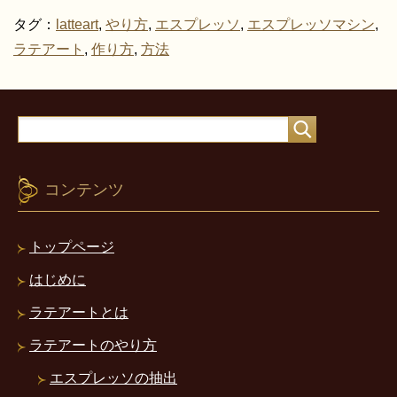
タグ：
latteart
,
やり方
,
エスプレッソ
,
エスプレッソマシン
,
ラテアート
,
作り方
,
方法
コンテンツ
トップページ
はじめに
ラテアートとは
ラテアートのやり方
エスプレッソの抽出