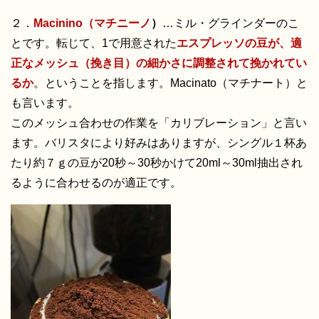
２．
Macinino（マチニーノ
）
…ミル・グラインダーのこ
とです。転じて、1で用意された
エスプレッソの豆が、適
正なメッシュ（挽き目）の細かさに調整されて挽かれてい
るか
。ということを指します。Macinato（マチナート）と
も言います。
このメッシュ合わせの作業を「カリブレーション」と言い
ます。バリスタにより好みはありますが、シングル１杯あ
たり約７ｇの豆が20秒～30秒かけて20ml～30ml抽出され
るように合わせるのが適正です。