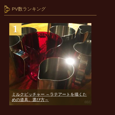
PV数ランキング
ミルクピッチャー ～ラテアートを描くた
めの道具。選び方～