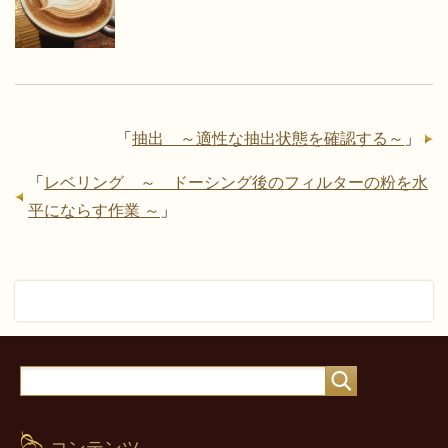
「
抽出 ～適性な抽出状態を確認する～
」
「
レベリング ～ ドーシング後のフィルターの粉を水
平にならす作業 ～
」
コンテンツ