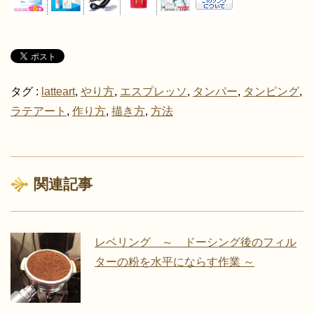
タグ :
latteart
,
やり方
,
エスプレッソ
,
タンパー
,
タンピング
,
ラテアート
,
作り方
,
描き方
,
方法
関連記事
レベリング ～ ドーシング後のフィル
ターの粉を水平にならす作業 ～