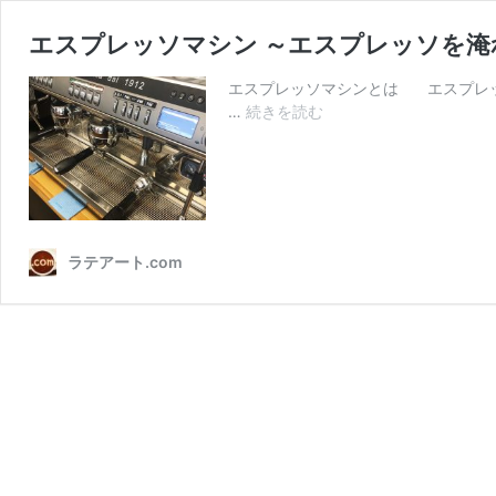
エスプレッソマシン ～エスプレッソを
エスプレッソマシンとは エスプレッ
エ
…
続きを読む
ス
プ
レ
ッ
ソ
マ
ラテアート.com
シ
ン
～
エ
ス
プ
レ
ッ
ソ
を